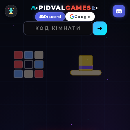
PIDVAL
GAMES
0
0
Discord
Google
➜