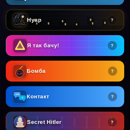
Нуар
?
Я так бачу!
?
Бомба
?
0:00
Контакт
?
?
Secret Hitler
?