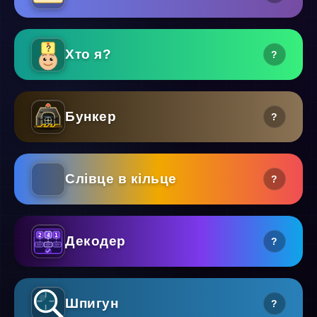
?
Хто я?
?
Бункер
?
Слівце в кільце
?
2
4
1
Декодер
?
Шпигун
?