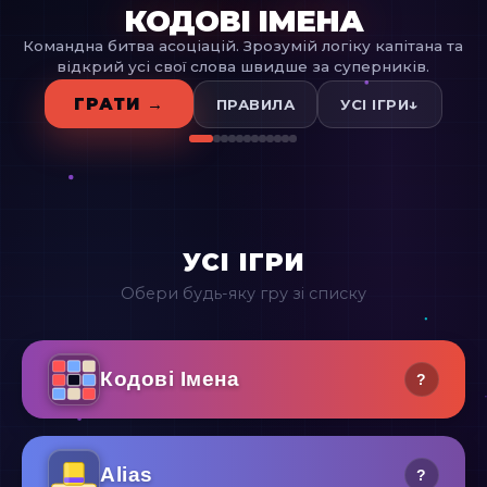
КОДОВІ ІМЕНА
Командна битва асоціацій. Зрозумій логіку капітана та
відкрий усі свої слова швидше за суперників.
ГРАТИ →
↓
ПРАВИЛА
УСІ ІГРИ
УСІ ІГРИ
Обери будь-яку гру зі списку
Кодові Імена
?
Alias
?